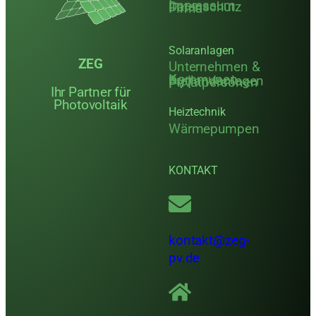
Impressum
Datenschutz
Firma
Solaranlagen
ZEG
Unternehmen &
Kommunen
Freilandanlagen
Privatpersonen
PVT
Ihr Partner für
Photovoltaik
Heiztechnik
Wärmepumpen
KONTAKT
kontakt@zeg-
pv.de